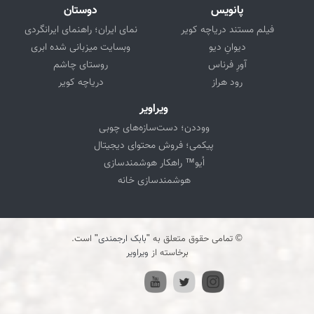
پانویس
دوستان
فیلم مستند دریاچه کویر
نمای ایران؛ راهنمای ایرانگردی
دیوانِ دیو
وبسایت میزبانی شده ابری
آورِ فرناس
روستای چاشم
رود هراز
دریاچه کویر
ویراویر
ووددن؛ دست‌سازه‌های چوبی
پیکمی؛ فروش محتوای دیجیتال
اُیو™ راهکار هوشمندسازی
هوشمندسازی خانه
© تمامی حقوق متعلق به "
بابک ارجمندی
" است.
برخاسته از
ویراویر