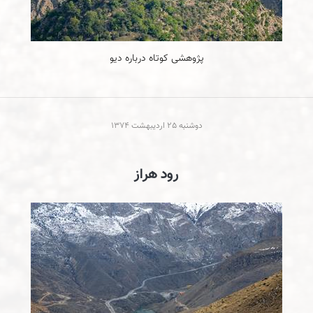
پژوهشی کوتاه درباره دیو
دوشنبه 25 ارديبهشت 1374
رود هراز