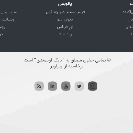
ت
پانویس
د
راکنده
فیلم مستند دریاچه کویر
نمای ایران؛
مان
دیوانِ دیو
وبسایت م
ه‌ای
آورِ فرناس
روس
ا
رود هراز
در
© تمامی حقوق متعلق به "
بابک ارجمندی
" است.
برخاسته از
ویراویر