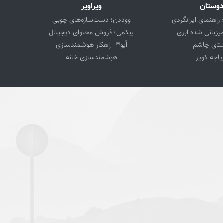
وستان
ویراویر
 راهنمای ایرانگردی
ووددن؛ دست‌سازه‌های چوبی
یزبانی شده ابری
پیکمی؛ فروش محتوای دیجیتال
تای چاشم
اُیو™ راهکار هوشمندسازی
یاچه کویر
هوشمندسازی خانه